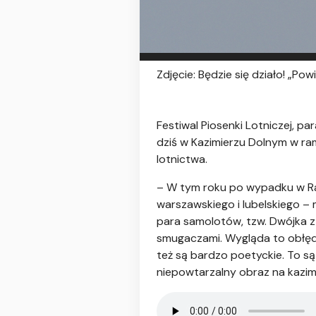
Zdjęcie: Będzie się działo! „Po
Festiwal Piosenki Lotniczej, 
dziś w Kazimierzu Dolnym w ra
lotnictwa.
– W tym roku po wypadku w Ra
warszawskiego i lubelskiego – 
para samolotów, tzw. Dwójka z
smugaczami. Wygląda to obłędni
też są bardzo poetyckie. To s
niepowtarzalny obraz na kazimi