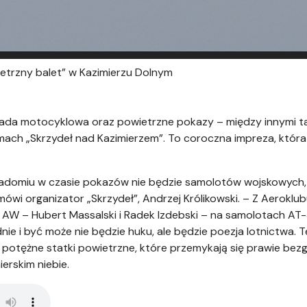
wietrzny balet” w Kazimierzu Dolnym
parada motocyklowa oraz powietrzne pokazy – między innymi 
mach „Skrzydeł nad Kazimierzem”. To coroczna impreza, któr
domiu w czasie pokazów nie będzie samolotów wojskowych, a
mówi organizator „Skrzydeł”, Andrzej Królikowski. – Z Aerokl
 AW – Hubert Massalski i Radek Izdebski – na samolotach AT-3
e i być może nie będzie huku, ale będzie poezja lotnictwa. T
ą potężne statki powietrzne, które przemykają się prawie bez
erskim niebie.