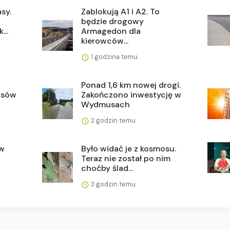
asy.
Zablokują A1 i A2. To
będzie drogowy
...
Armagedon dla
kierowców...
1 godzina temu
Ponad 1,6 km nowej drogi.
asów
Zakończono inwestycję w
Wydmusach
2 godzin temu
ów
Było widać je z kosmosu.
Teraz nie został po nim
choćby ślad...
3 godzin temu