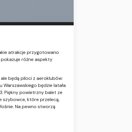
takie atrakcje przygotowano
a pokazuje różne aspekty
le będą piloci z aeroklubów:
ubu Warszawskiego będzie latała
. Piękny powietrzny balet ze
e szybowce, które przelecą,
głośnie. Na pewno stworzą