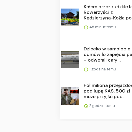
Kołem przez rudzkie l
Rowerzyści z
Kędzierzyna-Koźla pok
45 minut temu
Dziecko w samolocie
odmówiło zapięcia p
– odwołali cały ...
1 godzina temu
Pół miliona przejazd
pod lupą KAS. 500 zł
może przyjść poc...
2 godzin temu