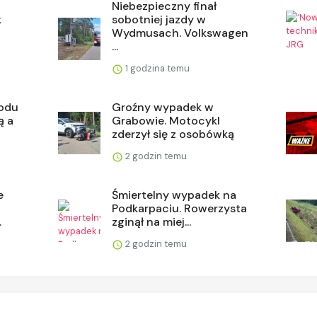
Niebezpieczny finał
k
sobotniej jazdy w
Wydmusach. Volkswagen
...
1 godzina temu
odu
Groźny wypadek w
ą a
Grabowie. Motocykl
zderzył się z osobówką
2 godzin temu
e
Śmiertelny wypadek na
Podkarpaciu. Rowerzysta
.
zginął na miej...
2 godzin temu