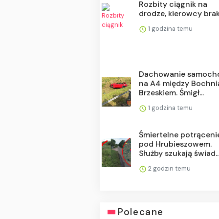
Rozbity ciągnik na
drodze, kierowcy bra
1 godzina temu
Dachowanie samoch
na A4 między Bochni
Brzeskiem. Śmigł...
1 godzina temu
Śmiertelne potrąceni
pod Hrubieszowem.
Służby szukają świad..
2 godzin temu
Polecane