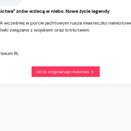
nictwa” znów wzlecą w niebo. Nowe życie legendy
 A wcześniej w porcie jachtowym rusza miasteczko namiotowe,
cówki związane z wojskiem oraz lotnictwem.
chiwum RL
Idź do oryginalnego materiału