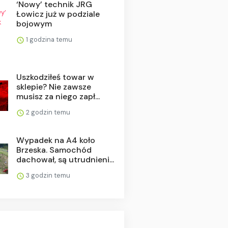
‘Nowy’ technik JRG
Łowicz już w podziale
bojowym
1 godzina temu
Uszkodziłeś towar w
sklepie? Nie zawsze
musisz za niego zapł...
2 godzin temu
Wypadek na A4 koło
Brzeska. Samochód
dachował, są utrudnieni...
3 godzin temu