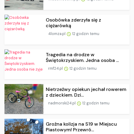
Osobówka zderzyła się z
ciężarówką
4lomza.pl
12 godzin temu
Tragedia na drodze w
Świętokrzyskiem. Jedna osoba ...
rmf24.pl
12 godzin temu
Nietrzeźwy opiekun jechał rowerem
z dzieckiem. Dzi...
nadmorski24.pl
12 godzin temu
Groźna kolizja na S19 w Miejscu
Piastowym! Przewró...