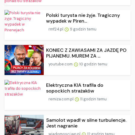
Polski turysta nie żyje. Tragiczny
wypadek w Piren...
rmf24.pl
9 godzin temu
KONIEC Z ZAWIASAMI ZA JAZDĘ PO
PIJANEMU. MUREM ZA ...
youtube.com
10 godzin temu
Elektryczna KIA trafiła do
sopockich strażaków
remiza.com.pl
11 godzin temu
Samolot wpadł w silne turbulencje.
Jest nagranie
wiadomosci.wp.pl
12 godzin temu