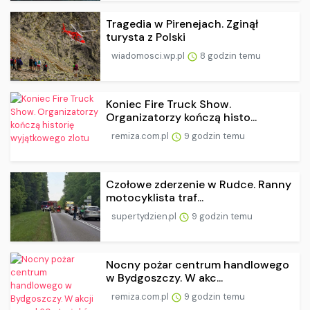
Tragedia w Pirenejach. Zginął
turysta z Polski
wiadomosci.wp.pl
8 godzin temu
Koniec Fire Truck Show.
Organizatorzy kończą histo...
remiza.com.pl
9 godzin temu
Czołowe zderzenie w Rudce. Ranny
motocyklista traf...
supertydzien.pl
9 godzin temu
Nocny pożar centrum handlowego
w Bydgoszczy. W akc...
remiza.com.pl
9 godzin temu