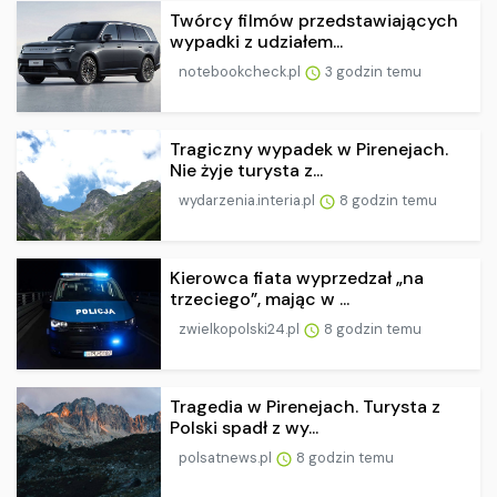
Twórcy filmów przedstawiających
wypadki z udziałem...
notebookcheck.pl
3 godzin temu
Tragiczny wypadek w Pirenejach.
Nie żyje turysta z...
wydarzenia.interia.pl
8 godzin temu
Kierowca fiata wyprzedzał „na
trzeciego”, mając w ...
zwielkopolski24.pl
8 godzin temu
Tragedia w Pirenejach. Turysta z
Polski spadł z wy...
polsatnews.pl
8 godzin temu