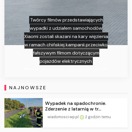
Twórcy filmów przedstawiających
wypadki z udziałem samochodów
Xiaomi zostali skazani na kary więzienia
w ramach chińskiej kampanii przeciwko
fałszywym filmom dotyczącym
pojazdów elektrycznych
NAJNOWSZE
Wypadek na spadochronie.
Zderzenie z latarnią w tr...
wiadomosci.wp.pl
2 godzin temu