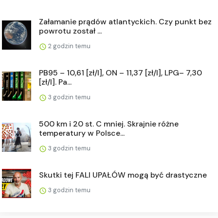
Załamanie prądów atlantyckich. Czy punkt bez
powrotu został ...
2 godzin temu
PB95 – 10,61 [zł/l], ON – 11,37 [zł/l], LPG– 7,30
[zł/l]. Pa...
3 godzin temu
500 km i 20 st. C mniej. Skrajnie różne
temperatury w Polsce...
3 godzin temu
Skutki tej FALI UPAŁÓW mogą być drastyczne
3 godzin temu