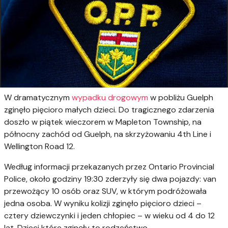
W dramatycznym
wypadku drogowym
w pobliżu Guelph
zginęło pięcioro małych dzieci. Do tragicznego zdarzenia
doszło w piątek wieczorem w Mapleton Township, na
północny zachód od Guelph, na skrzyżowaniu 4th Line i
Wellington Road 12.
Według informacji przekazanych przez Ontario Provincial
Police, około godziny 19:30 zderzyły się dwa pojazdy: van
przewożący 10 osób oraz SUV, w którym podróżowała
jedna osoba. W wyniku kolizji zginęło pięcioro dzieci –
cztery dziewczynki i jeden chłopiec – w wieku od 4 do 12
lat. Dzieci które zginęły to rodzeństwo.