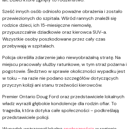
Sześć innych osób odniosło poważne obrażenia i zostało
przewiezionych do szpitala. Wśród rannych znaleźli się
rodzice dzieci, ich 15-miesięczne niemowlę,
przypuszczalnie dziadkowie oraz kierowca SUV-a.
Wszystkie osoby poszkodowane przez cały czas
przebywają w szpitalach.
Policja określiła zdarzenie jako niewyobrażalną stratę. Na
miejscu pracowały służby ratunkowe, w tym straż pożarna i
pogotowie. Śledztwo w sprawie okoliczności wypadku jest
w toku – na razie nie podano szczegółów dotyczących
przyczyn kolizji ani stanu trzeźwości kierowców.
Premier Ontario Doug Ford oraz przedstawiciele lokalnych
władz wyrazili głębokie kondolencje dla rodzin ofiar. To
tragedia, która dotyka całe społeczności – podkreślają
przedstawiciele policji.
Wypadek wstrząsnął lokalną
społecznością
w regionie