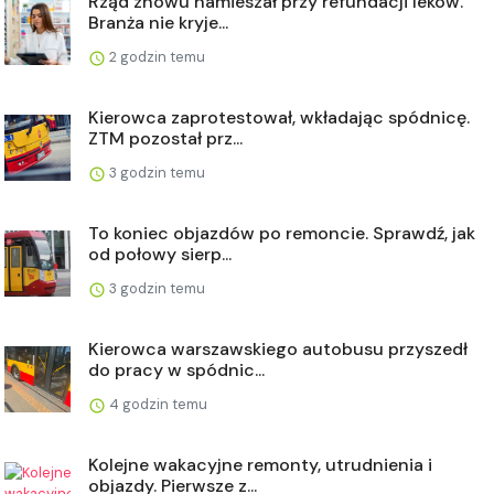
Rząd znowu namieszał przy refundacji leków.
Branża nie kryje...
2 godzin temu
Kierowca zaprotestował, wkładając spódnicę.
ZTM pozostał prz...
3 godzin temu
To koniec objazdów po remoncie. Sprawdź, jak
od połowy sierp...
3 godzin temu
Kierowca warszawskiego autobusu przyszedł
do pracy w spódnic...
4 godzin temu
Kolejne wakacyjne remonty, utrudnienia i
objazdy. Pierwsze z...