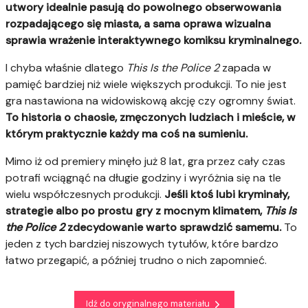
utwory idealnie pasują do powolnego obserwowania
rozpadającego się miasta, a sama oprawa wizualna
sprawia wrażenie interaktywnego komiksu kryminalnego.
I chyba właśnie dlatego
This Is the Police 2
zapada w
pamięć bardziej niż wiele większych produkcji. To nie jest
gra nastawiona na widowiskową akcję czy ogromny świat.
To historia o chaosie, zmęczonych ludziach i mieście, w
którym praktycznie każdy ma coś na sumieniu.
Mimo iż od premiery minęło już 8 lat, gra przez cały czas
potrafi wciągnąć na długie godziny i wyróżnia się na tle
wielu współczesnych produkcji.
Jeśli ktoś lubi kryminały,
strategie albo po prostu gry z mocnym klimatem,
This Is
the Police 2
zdecydowanie warto sprawdzić samemu.
To
jeden z tych bardziej niszowych tytułów, które bardzo
łatwo przegapić, a później trudno o nich zapomnieć.
Idź do oryginalnego materiału