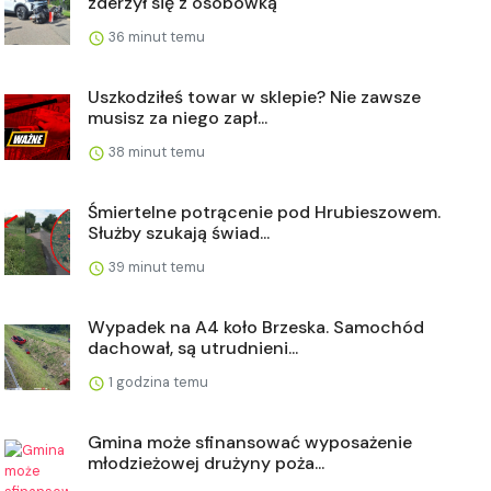
zderzył się z osobówką
36 minut temu
Uszkodziłeś towar w sklepie? Nie zawsze
musisz za niego zapł...
38 minut temu
Śmiertelne potrącenie pod Hrubieszowem.
Służby szukają świad...
39 minut temu
Wypadek na A4 koło Brzeska. Samochód
dachował, są utrudnieni...
1 godzina temu
Gmina może sfinansować wyposażenie
młodzieżowej drużyny poża...