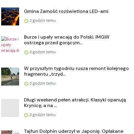
Gmina Zamość rozświetlona LED-ami
2 godzin temu
Burze i upały wracają do Polski. IMGW
ostrzega przed gorącym...
3 godzin temu
W przyszłym tygodniu rusza remont kolejnego
fragmentu „trzyd...
3 godzin temu
Długi weekend pełen atrakcji. Klasyki opanują
Krynicę, a na ...
3 godzin temu
Tajfun Dolphin uderzył w Japonię. Opłakane