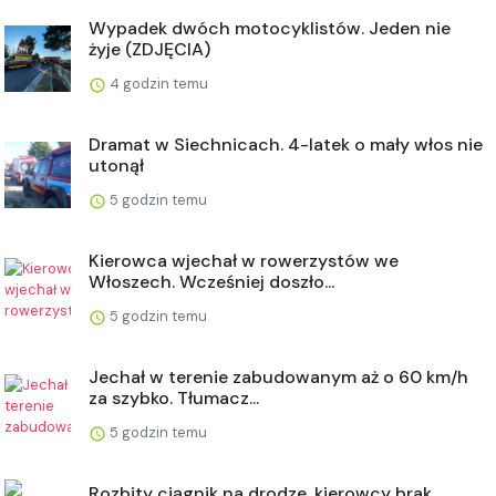
Wypadek dwóch motocyklistów. Jeden nie
żyje (ZDJĘCIA)
4 godzin temu
Dramat w Siechnicach. 4-latek o mały włos nie
utonął
5 godzin temu
Kierowca wjechał w rowerzystów we
Włoszech. Wcześniej doszło...
5 godzin temu
Jechał w terenie zabudowanym aż o 60 km/h
za szybko. Tłumacz...
5 godzin temu
Rozbity ciągnik na drodze, kierowcy brak