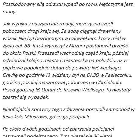
Poszkodowany siłą odrzutu wpadł do rowu. Mężczyzna jest
ranny.
Jak wynika z naszych informacji, mężczyzna szedł
poboczem drogi krajowej. Za sobą ciągnął drewniany
wózek. Nie był bezdomnym, a człowiekiem, który miał w
życiu cel. 53-latek wyruszył z Mazur i postanowił przejść
do około Polski. Przeszedł wschodnią część kraju, później
odwiedzał kolejno miasta i miasteczka na południu, aż w
piątkowe popołudnie dotarł do powiatu lwóweckiego.
Chwilę po godzinie 13 widziany był na DK30 w Pasieczniku,
godzinę później maszerował poboczem w Chmieleniu.
Przed godziną 16. Dotarł do Krzewia Wielkiego. Tu niestety
zdarzył się wypadek.
Nieoficjalnie sprawcy tego zdarzenia porzucili samochód w
lesie koło Miłoszowa, gdzie go podpalili.
Po około dwóch godzinach od zdarzenia policjanci
zatrzymali podejrzanego. Tym okazał się 30-letni