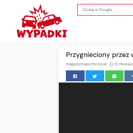
Przygnieciony przez
magazynreporterow.pl
10 miesię