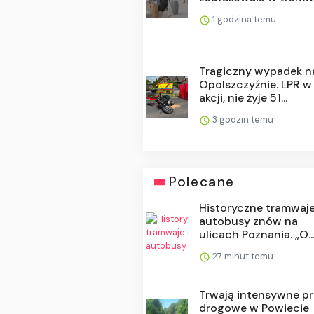
1 godzina temu
Tragiczny wypadek n
Opolszczyźnie. LPR w
akcji, nie żyje 51...
3 godzin temu
Polecane
Historyczne tramwaje
autobusy znów na
ulicach Poznania. „O..
27 minut temu
Trwają intensywne p
drogowe w Powiecie