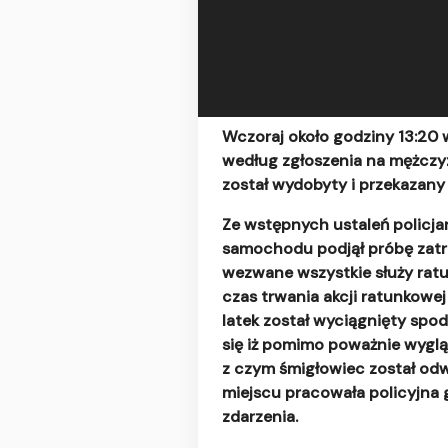
Wczoraj około godziny 13:20 
według zgłoszenia na mężczy
został wydobyty i przekazan
Ze wstępnych ustaleń policja
samochodu podjął próbę zatrzy
wezwane wszystkie służy rat
czas trwania akcji ratunkowe
latek został wyciągnięty sp
się iż pomimo poważnie wygląd
z czym śmigłowiec został odw
miejscu pracowała policyjna 
zdarzenia.