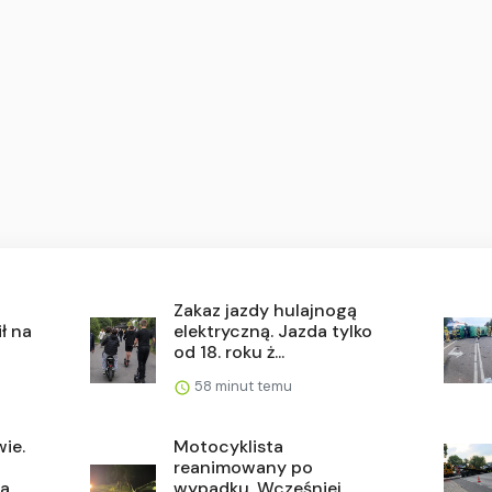
Zakaz jazdy hulajnogą
ł na
elektryczną. Jazda tylko
od 18. roku ż...
58 minut temu
ie.
Motocyklista
reanimowany po
...
wypadku. Wcześniej