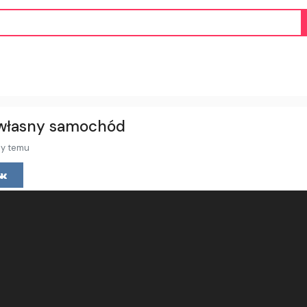
 własny samochód
cy temu