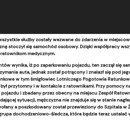
wszystkie służby zostały wezwane do zdarzenia w miejscow
znę stoczył się samochód osobowy. Dzięki współpracy ws
y ratownikom medycznym.
ntów wynika, iż po zaparkowaniu pojazdu, ten zaczął się sa
mania auta, jednak został potrącony i znalazł się pod jego
unkowe w tym śmigłowiec Lotniczego Pogotowia Ratunkow
j był przytomny i w kontakcie z ratownikami. Przy pomocy n
od pojazdu i zbadany przez obecny na miejscu Zespół Rato
ającej sytuacji, mężczyzna nie znajduje się w stanie nagł
ołany a poszkodowany został przewieziony do Szpitala w 
grupa dochodzeniowo-śledcza, która będzie teraz ustalać 