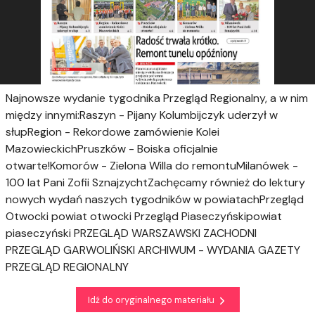
Najnowsze wydanie tygodnika Przegląd Regionalny, a w nim
między innymi:Raszyn - Pijany Kolumbijczyk uderzył w
słupRegion - Rekordowe zamówienie Kolei
MazowieckichPruszków - Boiska oficjalnie
otwarte!Komorów - Zielona Willa do remontuMilanówek -
100 lat Pani Zofii SznajzychtZachęcamy również do lektury
nowych wydań naszych tygodników w powiatachPrzegląd
Otwocki powiat otwocki
Przegląd Piaseczyńskipowiat
piaseczyński PRZEGLĄD WARSZAWSKI ZACHODNI
PRZEGLĄD GARWOLIŃSKI ARCHIWUM - WYDANIA GAZETY
PRZEGLĄD REGIONALNY
Idź do oryginalnego materiału