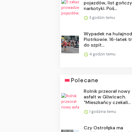
pojazdów, list gończy
narkotyki. Poś...
3 godzin temu
Wypadek na hulajno
Piotrkowie. 16-latek tr
do szpit...
4 godzin temu
Polecane
Rolnik przeorał nowy
asfalt w Gliwicach.
"Mieszkańcy czekali...
1 godzina temu
Czy Ostrołęka ma