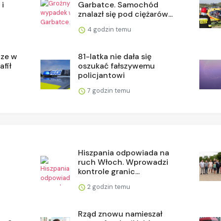
 i
Garbatce. Samochód
znalazł się pod ciężarów...
4 godzin temu
dze w
81-latka nie dała się
afił
oszukać fałszywemu
policjantowi
7 godzin temu
Hiszpania odpowiada na
ruch Włoch. Wprowadzi
kontrole granic...
2 godzin temu
Rząd znowu namieszał