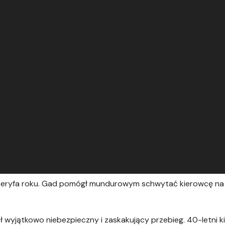
 szeryfa roku. Gad pomógł mundurowym schwytać kierowcę n
iał wyjątkowo niebezpieczny i zaskakujący przebieg. 40-letni