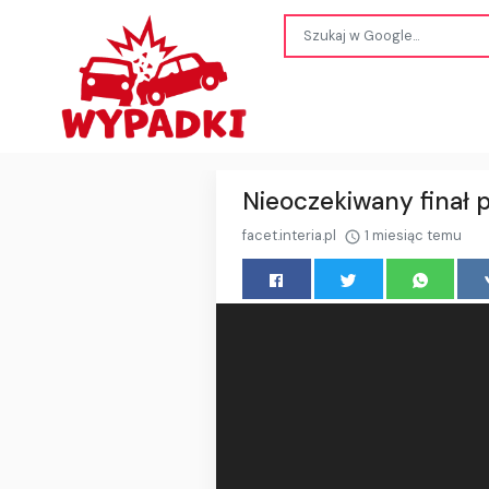
Nieoczekiwany finał 
facet.interia.pl
1 miesiąc temu