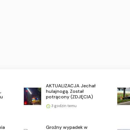
AKTUALIZACJA Jechał
,
hulajnogą. Został
lu
potrącony (ZDJĘCIA)
3 godzin temu
nia
Groźny wypadek w