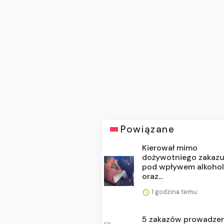
Powiązane
Kierował mimo
dożywotniego zakazu
pod wpływem alkoho
oraz...
1 godzina temu
5 zakazów prowadze