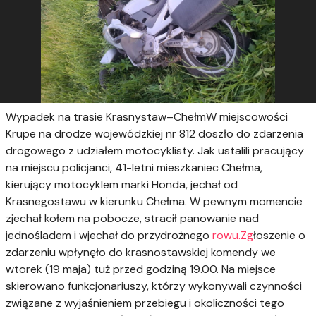
Wypadek na trasie Krasnystaw–ChełmW miejscowości
Krupe na drodze wojewódzkiej nr 812 doszło do zdarzenia
drogowego z udziałem motocyklisty. Jak ustalili pracujący
na miejscu policjanci, 41-letni mieszkaniec Chełma,
kierujący motocyklem marki Honda, jechał od
Krasnegostawu w kierunku Chełma. W pewnym momencie
zjechał kołem na pobocze, stracił panowanie nad
jednośladem i wjechał do przydrożnego
rowu.Zg
łoszenie o
zdarzeniu wpłynęło do krasnostawskiej komendy we
wtorek (19 maja) tuż przed godziną 19.00. Na miejsce
skierowano funkcjonariuszy, którzy wykonywali czynności
związane z wyjaśnieniem przebiegu i okoliczności tego