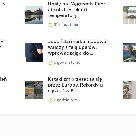
i w
Upały na Węgrzech. Padł
absolutny rekord
temperatury
51 minut temu
ny
Japońska marka modowa
y
walczy z falą upałów,
wprowadzając do ...
5 godzin temu
ień
Kataklizm przetacza się
przez Europę. Rekordy u
sąsiadów Pol...
7 godzin temu