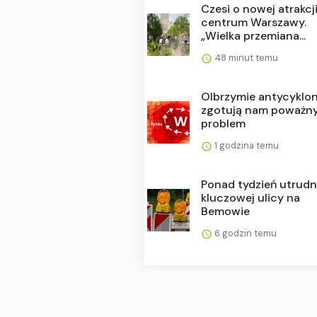
Czesi o nowej atrakcj
centrum Warszawy.
„Wielka przemiana...
48 minut temu
Olbrzymie antycyklo
zgotują nam poważn
problem
1 godzina temu
Ponad tydzień utrudn
kluczowej ulicy na
Bemowie
6 godzin temu