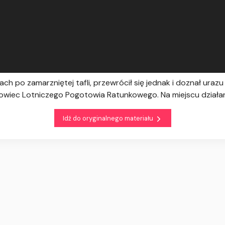
ch po zamarzniętej tafli, przewrócił się jednak i doznał uraz
łowiec Lotniczego Pogotowia Ratunkowego. Na miejscu działa
Idź do oryginalnego materiału