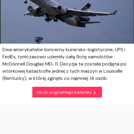
Dwa amerykańskie koncerny kuriersko-logistyczne, UPS i
FedEx, tymczasowo uziemiły całą flotę samolotów
McDonnell Douglas MD-11. Decyzja ta została podjęta po
wtorkowej katastrofie jednej z tych maszyn w Louisville
(Kentucky), w której zginęło co najmniej 14 osób.
Idź do oryginalnego materiału