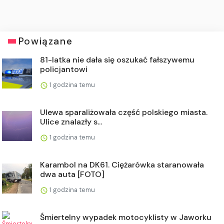
Powiązane
81-latka nie dała się oszukać fałszywemu
policjantowi
1 godzina temu
Ulewa sparaliżowała część polskiego miasta.
Ulice znalazły s...
1 godzina temu
Karambol na DK61. Ciężarówka staranowała
dwa auta [FOTO]
1 godzina temu
Śmiertelny wypadek motocyklisty w Jaworku