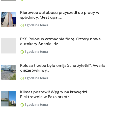
Kierowca autobusu przyszedł do pracy w
spódnicy. "Jest upał,...
1 godzina temu
PKS Polonus wzmacnia flotę. Cztery nowe
autokary Scania Iriz...
1 godzina temu
Kolosa trzeba było omijać „na żyletki”. Awaria
ciężarówki wy...
1 godzina temu
Klimat postawił Węgry na krawędzi.
Elektrownia w Paks przetr...
1 godzina temu