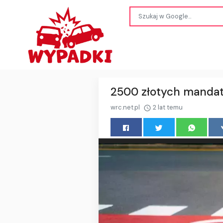
2500 złotych mandatu
wrc.net.pl
2 lat temu